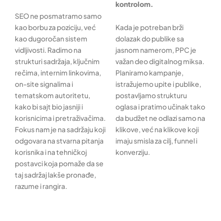
kontrolom.
SEO ne posmatramo samo
kao borbu za poziciju, već
Kada je potreban brži
kao dugoročan sistem
dolazak do publike sa
vidljivosti. Radimo na
jasnom namerom, PPC je
strukturi sadržaja, ključnim
važan deo digitalnog miksa.
rečima, internim linkovima,
Planiramo kampanje,
on-site signalima i
istražujemo upite i publike,
tematskom autoritetu,
postavljamo strukturu
kako bi sajt bio jasniji i
oglasa i pratimo učinak tako
korisnicima i pretraživačima.
da budžet ne odlazi samo na
Fokus nam je na sadržaju koji
klikove, već na klikove koji
odgovara na stvarna pitanja
imaju smisla za cilj, funnel i
korisnika i na tehničkoj
konverziju.
postavci koja pomaže da se
taj sadržaj lakše pronađe,
razume i rangira.