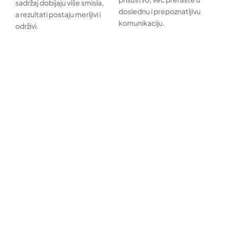
sadržaj dobijaju više smisla,
doslednu i prepoznatljivu
a rezultati postaju merljivi i
komunikaciju.
održivi.