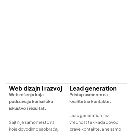
Web dizajn i razvoj
Lead generation
Web rešenja koja
Pristup usmeren na
podržavaju korisničko
kvalitetne kontakte.
iskustvo i rezultat.
Lead generation ima
Sajt nije samo mesto na
vrednost tek kada dovodi
koje dovodimo saobraćaj,
prave kontakte, a ne samo