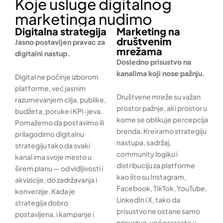
Koje usluge digitalnog
marketinga nudimo
Digitalna strategija
Marketing na
društvenim
Jasno postavljen pravac za
mrežama
digitalni nastup.
Dosledno prisustvo na
kanalima koji nose pažnju.
Digital ne počinje izborom
platforme, već jasnim
Društvene mreže su važan
razumevanjem cilja, publike,
prostor pažnje, ali i prostor u
budžeta, poruke i KPI-jeva.
kome se oblikuje percepcija
Pomažemo da postavimo ili
brenda. Kreiramo strategiju
prilagodimo digitalnu
nastupa, sadržaj,
strategiju tako da svaki
community logiku i
kanal ima svoje mesto u
distribuciju za platforme
širem planu — od vidljivosti i
kao što su Instagram,
akvizicije, do zadržavanja i
Facebook, TikTok, YouTube,
konverzije. Kada je
LinkedIn i X, tako da
strategija dobro
prisustvo ne ostane samo
postavljena, i kampanje i
prisustvo, već preraste u