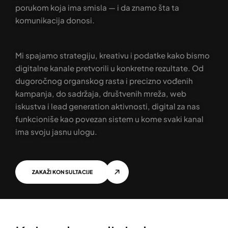
porukom koja ima smisla — i da znamo šta ta
komunikacija donosi.
Mi spajamo strategiju, kreativu i podatke kako bismo
digitalne kanale pretvorili u konkretne rezultate. Od
dugoročnog organskog rasta i precizno vođenih
kampanja, do sadržaja, društvenih mreža, web
iskustva i lead generation aktivnosti, digital za nas
funkcioniše kao povezan sistem u kome svaki kanal
ima svoju jasnu ulogu.
ZAKAŽI KONSULTACIJE