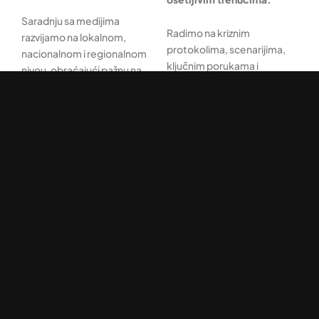
Saradnju sa medijima
Radimo na kriznim
razvijamo na lokalnom,
protokolima, scenarijima,
nacionalnom i regionalnom
ključnim porukama i
nivou, obraćajući pažnu na
internim modelima
temu, trenutak i format.
reagovanja kako bi
Bilo da je reč o
komunikacija u zahtevnim
kontinuiranom prisustvu,
situacijama bila
novoj inicijativi ili osetljivoj
organizovana i jasna. Kada
temi, radimo na tome da
do takvih okolnosti dođe,
komunikacija bude jasno
pomažemo vam da nastup
postavljena i pažljivo
bude miran, precizan i dobro
vođena.
usmeren sa krajnim ciljem
da se krizna situacija
prevaziđe.