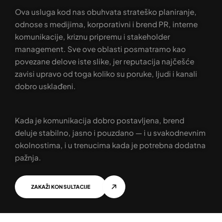
Ova usluga kod nas obuhvata strateško planiranje,
odnose s medijima, korporativni i brend PR, interne
komunikacije, kriznu pripremu i stakeholder
management. Sve ove oblasti posmatramo kao
povezane delove iste slike, jer reputacija najčešće
zavisi upravo od toga koliko su poruke, ljudi i kanali
dobro usklađeni.
Kada je komunikacija dobro postavljena, brend
deluje stabilno, jasno i pouzdano — i u svakodnevnim
okolnostima, i u trenucima kada je potrebna dodatna
pažnja.
ZAKAŽI KONSULTACIJE