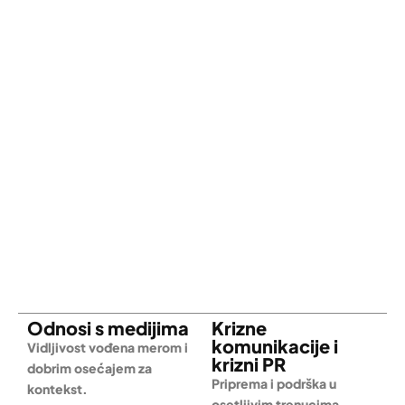
Odnosi s medijima
Krizne
komunikacije i
Vidljivost vođena merom i
krizni PR
dobrim osećajem za
Priprema i podrška u
kontekst.
osetljivim trenucima.