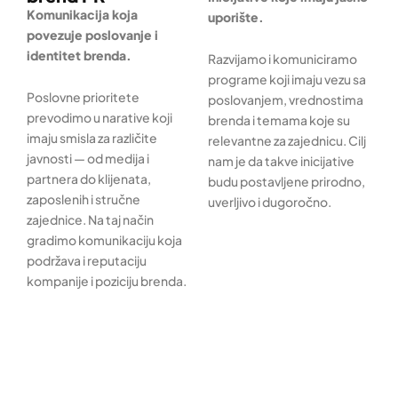
Komunikacija koja
uporište.
povezuje poslovanje i
identitet brenda.
Razvijamo i komuniciramo
programe koji imaju vezu sa
Poslovne prioritete
poslovanjem, vrednostima
prevodimo u narative koji
brenda i temama koje su
imaju smisla za različite
relevantne za zajednicu. Cilj
javnosti — od medija i
nam je da takve inicijative
partnera do klijenata,
budu postavljene prirodno,
zaposlenih i stručne
uverljivo i dugoročno.
zajednice. Na taj način
gradimo komunikaciju koja
podržava i reputaciju
kompanije i poziciju brenda.