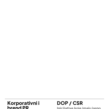
Korporativni i
DOP / CSR
brend PR
Inicijative koje imaju jasno