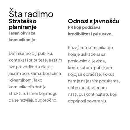
Šta radimo
Strateško
Odnosi s javnošću
planiranje
PR koji podržava
Jasan okvir za
kredibilitet i prisustvo.
komunikaciju.
Razvijamo komunikaciju
Definišemo cilj, publiku,
koja je usklađena sa
kontekst i prioritete, a zatim
poslovnim ciljevima,
sve prevodimo u plan sa
kontekstom i publikom
jasnim porukama, koracima
kojoj se obraćate. Fokus
i dinamikom. Tako
nam je na jasnim porukama,
komunikacija dobija
dobro postavljenom
strukturu i smer koji mogu
nastupu i kontinuitetu koji
da se razvijaju dugoročno.
doprinosi poverenju.