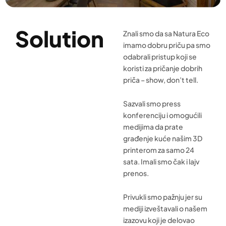
Solution
Znali smo da sa Natura Eco
imamo dobru priču pa smo
odabrali pristup koji se
koristi za pričanje dobrih
priča – show, don’t tell.
Sazvali smo press
konferenciju i omogućili
medijima da prate
građenje kuće našim 3D
printerom za samo 24
sata. Imali smo čak i lajv
prenos.
Privukli smo pažnju jer su
mediji izveštavali o našem
izazovu koji je delovao