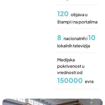
120
objava u
štampi i na portalima
8
10
nacionalnih i
lokalnih televizija
Medijska
pokrivenost u
vrednosti od
150000
evra