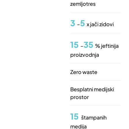
zemljotres
3
5
–
x jači zidovi
15
35
–
% jeftinija
proizvodnja
Zero waste
Besplatni medijski
prostor
15
štampanih
medija