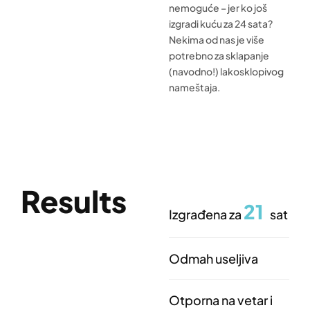
nemoguće – jer ko još
izgradi kuću za 24 sata?
Nekima od nas je više
potrebno za sklapanje
(navodno!) lakosklopivog
nameštaja.
Results
21
Izgrađena za
sat
Odmah useljiva
Otporna na vetar i