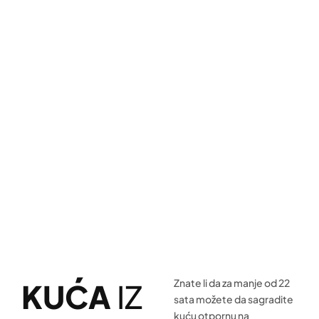
Znate li da za manje od 22
KUĆA
IZ
sata možete da sagradite
kuću otpornu na