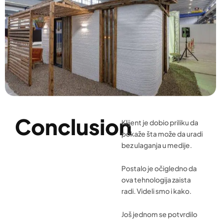
Conclusion
Klijent je dobio priliku da
pokaže šta može da uradi
bez ulaganja u medije.
Postalo je očigledno da
ova tehnologija zaista
radi. Videli smo i kako.
Još jednom se potvrdilo