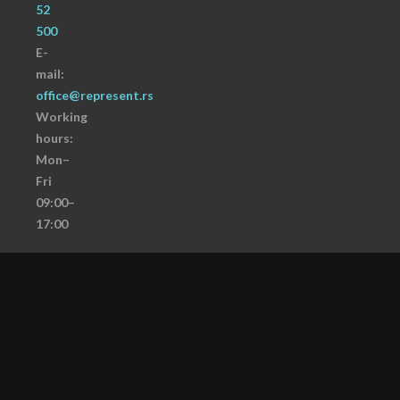
52
500
E-
mail:
office@represent.rs
Working
hours:
Mon–
Fri
09:00–
17:00