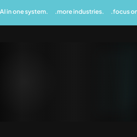
one system.
.more industries.
.focus on mea
Ready When
SCHEDULE A MEETING
You Are
From urgent challenges to
quarterly objectives, we
turn them all into a clear
plan, mix of service and
operational model of
relevance for your team,
budget and goal.