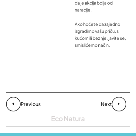
da je akcija bolja od
naracije.
Ako hoćete da zajedno
izgradimo vašu priču, s
kućom ili bez nje, javite se,
smislićemo način.
Previous
Next
Eco Natura