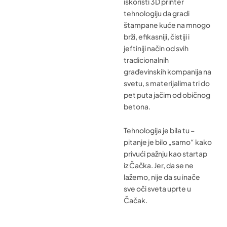
iskoristi 3D printer
tehnologiju da gradi
štampane kuće na mnogo
brži, efikasniji, čistiji i
jeftiniji način od svih
tradicionalnih
građevinskih kompanija na
svetu, s materijalima tri do
pet puta jačim od običnog
betona.
Tehnologija je bila tu –
pitanje je bilo „samo“ kako
privući pažnju kao startap
iz Čačka. Jer, da se ne
lažemo, nije da su inače
sve oči sveta uprte u
Čačak.