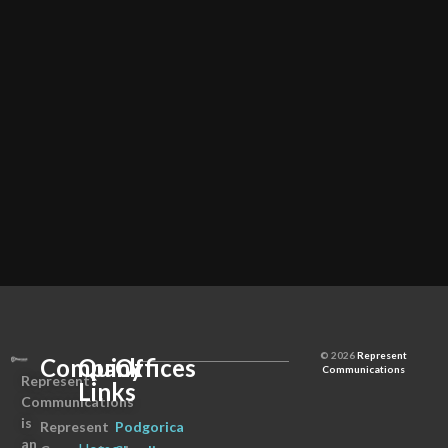
© 2026
Represent
Company
Quick
Offices
Communications
Represent
Links
Communications
is
Represent
Podgorica
an