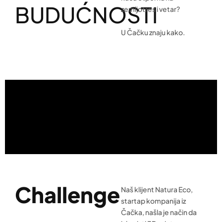
BUDUĆNOSTI
zemljotres i vetar?
U Čačku znaju kako.
Challenge
Naš klijent Natura Eco,
startap kompanija iz
Čačka, našla je način da