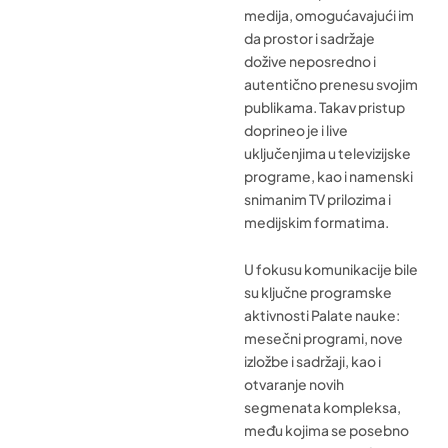
medija, omogućavajući im
da prostor i sadržaje
dožive neposredno i
autentično prenesu svojim
publikama. Takav pristup
doprineo je i live
uključenjima u televizijske
programe, kao i namenski
snimanim TV prilozima i
medijskim formatima.
U fokusu komunikacije bile
su ključne programske
aktivnosti Palate nauke:
mesečni programi, nove
izložbe i sadržaji, kao i
otvaranje novih
segmenata kompleksa,
među kojima se posebno