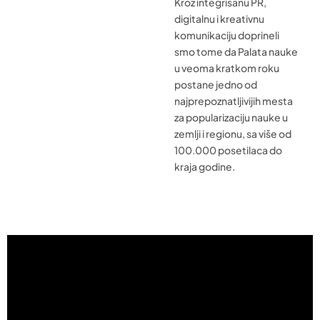
Kroz integrisanu PR,
digitalnu i kreativnu
komunikaciju doprineli
smo tome da Palata nauke
u veoma kratkom roku
postane jedno od
najprepoznatljivijih mesta
za popularizaciju nauke u
zemlji i regionu, sa više od
100.000 posetilaca do
kraja godine.