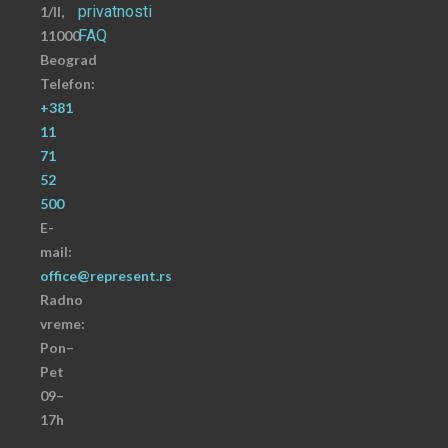
privatnosti
1/II,
FAQ
11000
Beograd
Telefon:
+381
11
71
52
500
E-
mail:
office@represent.rs
Radno
vreme:
Pon–
Pet
09–
17h