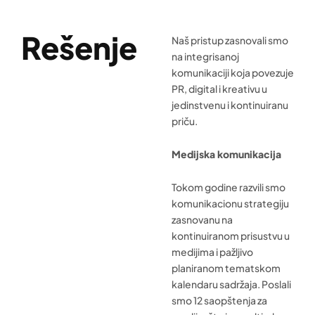
Rešenje
Naš pristup zasnovali smo
na integrisanoj
komunikaciji koja povezuje
PR, digital i kreativu u
jedinstvenu i kontinuiranu
priču.
Medijska komunikacija
Tokom godine razvili smo
komunikacionu strategiju
zasnovanu na
kontinuiranom prisustvu u
medijima i pažljivo
planiranom tematskom
kalendaru sadržaja. Poslali
smo 12 saopštenja za