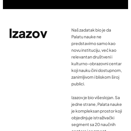
Izazov
Naš zadatak bio je da
Palatu nauke ne
predstavimo samo kao
novu instituciju, već kao
relevantan društveni i
kulturno-obrazovni centar
koji nauku čini dostupnom,
zanimljivom i bliskom široj
publici.
Izazov je bio višeslojan. Sa
jedne strane, Palata nauke
je kompleksan prostor koji
objedinjuje istraživački
segment sa 20 naučnih
centara i segment