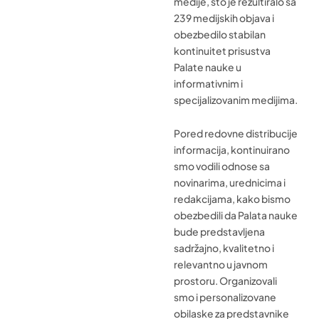
medije, što je rezultiralo sa
239 medijskih objava i
obezbedilo stabilan
kontinuitet prisustva
Palate nauke u
informativnim i
specijalizovanim medijima.
Pored redovne distribucije
informacija, kontinuirano
smo vodili odnose sa
novinarima, urednicima i
redakcijama, kako bismo
obezbedili da Palata nauke
bude predstavljena
sadržajno, kvalitetno i
relevantno u javnom
prostoru. Organizovali
smo i personalizovane
obilaske za predstavnike