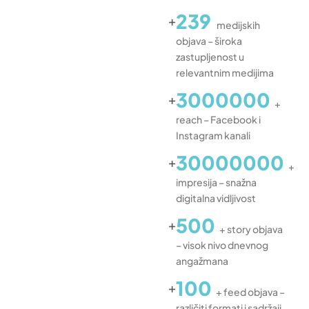
239
+
medijskih
objava – široka
zastupljenost u
relevantnim medijima
3000000
+
+
reach – Facebook i
Instagram kanali
30000000
+
+
impresija – snažna
digitalna vidljivost
500
+
+ story objava
– visok nivo dnevnog
angažmana
100
+
+ feed objava –
različiti formati i sadržaji