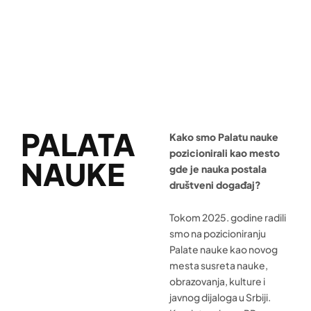
PALATA
Kako smo Palatu nauke
pozicionirali kao mesto
NAUKE
gde je nauka postala
društveni događaj?
Tokom 2025. godine radili
smo na pozicioniranju
Palate nauke kao novog
mesta susreta nauke,
obrazovanja, kulture i
javnog dijaloga u Srbiji.