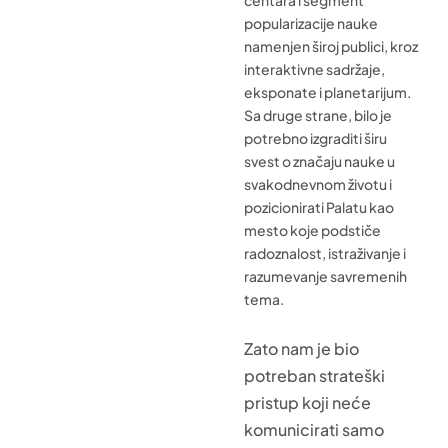
popularizacije nauke
namenjen široj publici, kroz
interaktivne sadržaje,
eksponate i planetarijum.
Sa druge strane, bilo je
potrebno izgraditi širu
svest o značaju nauke u
svakodnevnom životu i
pozicionirati Palatu kao
mesto koje podstiče
radoznalost, istraživanje i
razumevanje savremenih
tema.
Zato nam je bio
potreban strateški
pristup koji neće
komunicirati samo