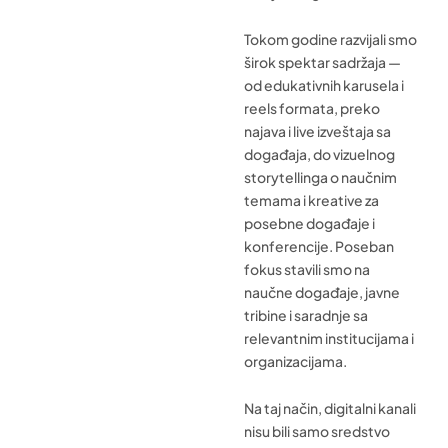
Tokom godine razvijali smo
širok spektar sadržaja —
od edukativnih karusela i
reels formata, preko
najava i live izveštaja sa
događaja, do vizuelnog
storytellinga o naučnim
temama i kreative za
posebne događaje i
konferencije. Poseban
fokus stavili smo na
naučne događaje, javne
tribine i saradnje sa
relevantnim institucijama i
organizacijama.
Na taj način, digitalni kanali
nisu bili samo sredstvo