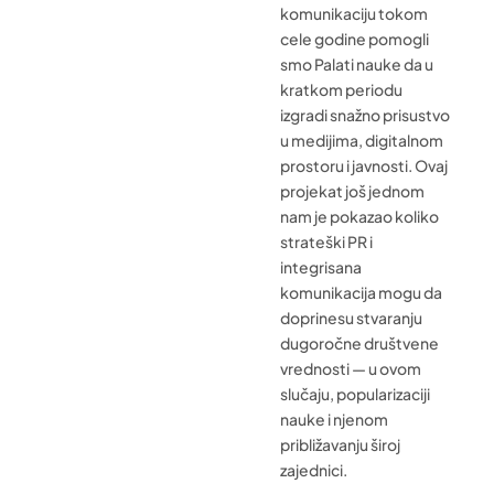
komunikaciju tokom
cele godine pomogli
smo Palati nauke da u
kratkom periodu
izgradi snažno prisustvo
u medijima, digitalnom
prostoru i javnosti. Ovaj
projekat još jednom
nam je pokazao koliko
strateški PR i
integrisana
komunikacija mogu da
doprinesu stvaranju
dugoročne društvene
vrednosti — u ovom
slučaju, popularizaciji
nauke i njenom
približavanju široj
zajednici.