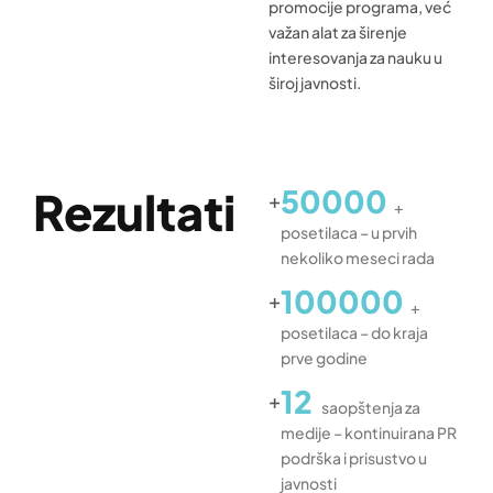
promocije programa, već
važan alat za širenje
interesovanja za nauku u
široj javnosti.
Rezultati
50000
+
+
posetilaca – u prvih
nekoliko meseci rada
100000
+
+
posetilaca – do kraja
prve godine
12
+
saopštenja za
medije – kontinuirana PR
podrška i prisustvo u
javnosti