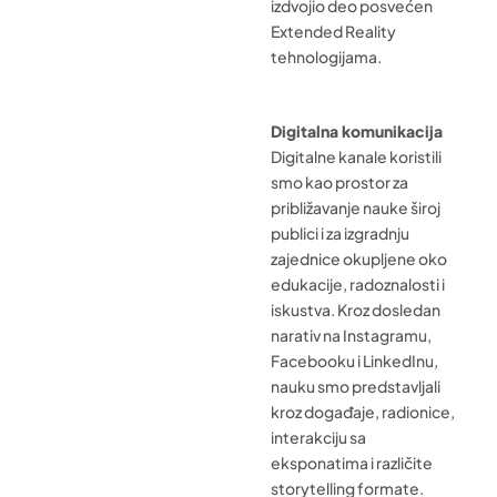
izdvojio deo posvećen
Extended Reality
tehnologijama.
Digitalna komunikacija
Digitalne kanale koristili
smo kao prostor za
približavanje nauke široj
publici i za izgradnju
zajednice okupljene oko
edukacije, radoznalosti i
iskustva. Kroz dosledan
narativ na Instagramu,
Facebooku i LinkedInu,
nauku smo predstavljali
kroz događaje, radionice,
interakciju sa
eksponatima i različite
storytelling formate.