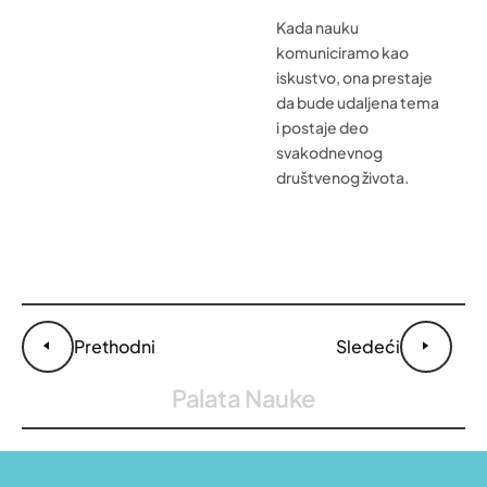
Kada nauku
komuniciramo kao
iskustvo, ona prestaje
da bude udaljena tema
i postaje deo
svakodnevnog
društvenog života.
Prethodni
Sledeći
Palata Nauke